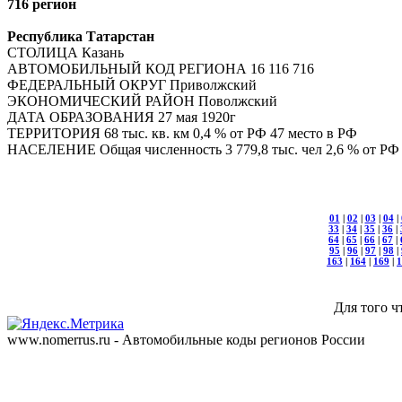
716 регион
Республика Татарстан
СТОЛИЦА Казань
АВТОМОБИЛЬНЫЙ КОД РЕГИОНА 16 116 716
ФЕДЕРАЛЬНЫЙ ОКРУГ Приволжский
ЭКОНОМИЧЕСКИЙ РАЙОН Поволжский
ДАТА ОБРАЗОВАНИЯ 27 мая 1920г
ТЕРРИТОРИЯ 68 тыс. кв. км 0,4 % от РФ 47 место в РФ
НАСЕЛЕНИЕ Общая численность 3 779,8 тыс. чел 2,6 % от РФ 
01
|
02
|
03
|
04
|
33
|
34
|
35
|
36
|
64
|
65
|
66
|
67
|
95
|
96
|
97
|
98
|
163
|
164
|
169
|
1
Для того ч
www.nomerrus.ru - Автомобильные коды регионов России