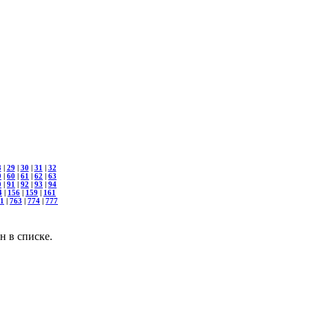
8
|
29
|
30
|
31
|
32
9
|
60
|
61
|
62
|
63
0
|
91
|
92
|
93
|
94
4
|
156
|
159
|
161
1
|
763
|
774
|
777
н в списке.