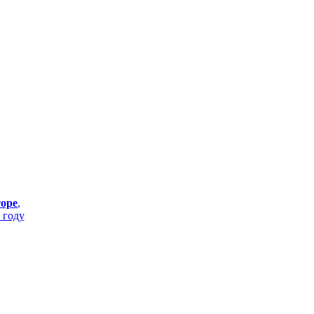
торе
,
 году