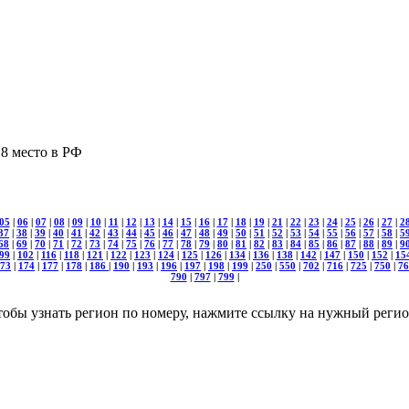
8 место в РФ
05
|
06
|
07
|
08
|
09
|
10
|
11
|
12
|
13
|
14
|
15
|
16
|
17
|
18
|
19
|
21
|
22
|
23
|
24
|
25
|
26
|
27
|
2
37
|
38
|
39
|
40
|
41
|
42
|
43
|
44
|
45
|
46
|
47
|
48
|
49
|
50
|
51
|
52
|
53
|
54
|
55
|
56
|
57
|
58
|
5
68
|
69
|
70
|
71
|
72
|
73
|
74
|
75
|
76
|
77
|
78
|
79
|
80
|
81
|
82
|
83
|
84
|
85
|
86
|
87
|
88
|
89
|
9
99
|
102
|
116
|
118
|
121
|
122
|
123
|
124
|
125
|
126
|
134
|
136
|
138
|
142
|
147
|
150
|
152
|
15
73
|
174
|
177
|
178
|
186
|
190
|
193
|
196
|
197
|
198
|
199
|
250
|
550
|
702
|
716
|
725
|
750
|
76
790
|
797
|
799
|
тобы узнать регион по номеру, нажмите ссылку на нужный регио